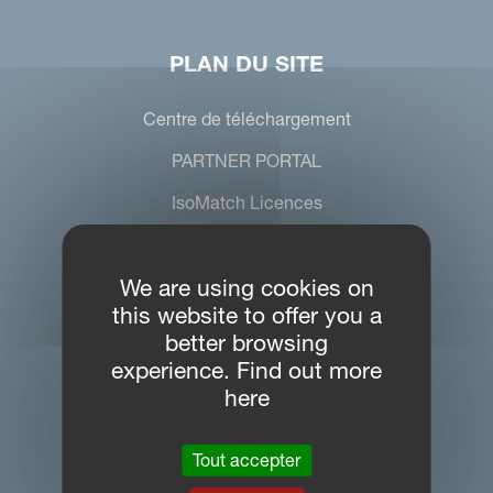
PLAN DU SITE
Centre de téléchargement
PARTNER PORTAL
IsoMatch Licences
MYVICON
We are using cookies on
Démo
this website to offer you a
better browsing
experience. Find out more
CONTACTEZ-NOUS
here
Kverneland Group Benelux B.V.
Tout accepter
Oude Gentweg 81