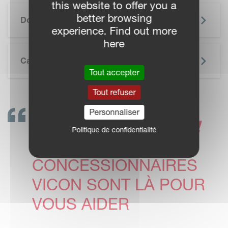
this website to offer you a
SKIP BROCHURE
better browsing
Documentation
experience. Find out more
here
Caractéristiques Techniques
Tout accepter
Tout refuser
Personnaliser
CONTACTEZ-NOUS !
Politique de confidentialité
LES
CONCESSIONNAIRES
VICON SONT LÀ POUR
VOUS AIDER