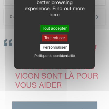
better browsing
experience. Find out more
here
Caractéristiques Techniques
Tout accepter
Tout refuser
CONTACTEZ-NOUS !
Personnaliser
LES
Politique de confidentialité
CONCESSIONNAIRES
VICON SONT LÀ POUR
VOUS AIDER