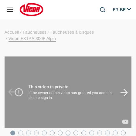
Panneau de gestion des cookies
FR-BE
Skip to main content
Search
Select lang
Accueil
Faucheuses
Faucheuses à disques
Vicon EXTRA 300F Alpin
SKIP VIDEO