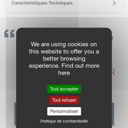
Caractéristiques Techniques
CONTACTEZ-NOUS !
We are using cookies on
LES
this website to offer you a
better browsing
CONCESSIONNAIRES
experience. Find out more
VICON SONT LÀ POUR
here
VOUS AIDER
Tout accepter
Tout refuser
Personnaliser
CONTACT COMMERCIAL
Politique de confidentialité