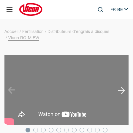
Panneau de gestion des cookies
FR-BE
Skip to main content
Search
Select lang
Accueil
Fertilisation
Distributeurs d'engrais à disques
Vicon RO-M EW
SKIP VIDEO
S