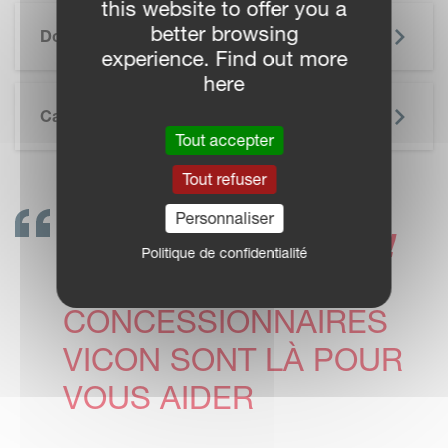
this website to offer you a
SKIP BROCHURE
better browsing
Documentation
experience. Find out more
here
Caractéristiques Techniques
Tout accepter
Tout refuser
Personnaliser
CONTACTEZ-NOUS !
Politique de confidentialité
LES
CONCESSIONNAIRES
VICON SONT LÀ POUR
VOUS AIDER