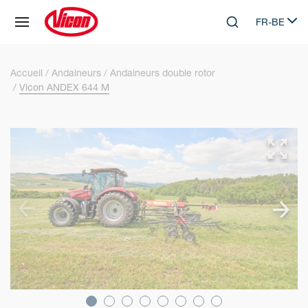
Panneau de gestion des cookies
FR-BE
Skip to main content
Search
Select lang
Accueil
Andaineurs
Andaineurs double rotor
Vicon ANDEX 644 M