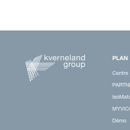
PLAN 
Centre
PARTN
IsoMat
MYVIC
Démo