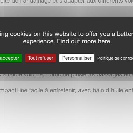
acité de l'andainage et s'adapter aux différents vo
ndants collectent un grand andain ou deux petits
ing cookies on this website to offer you a bette
experience. Find out more here
 Gathering fusionne deux andains en un seul, col
 accepter
Tout refuser
Personnaliser
Politique de confide
s à faible volume, combine plusieurs passages en 
mpactLine facile à entretenir, avec bain d'huile e