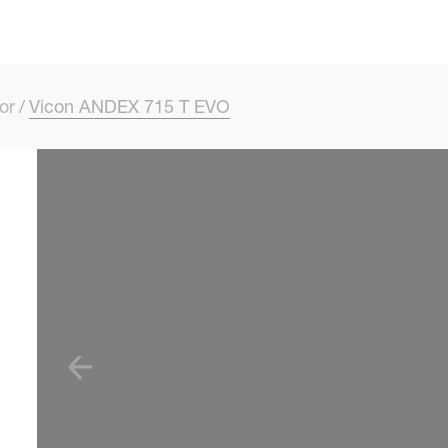
Skip to main content
or
Vicon ANDEX 715 T EVO
SKIP VIDEO