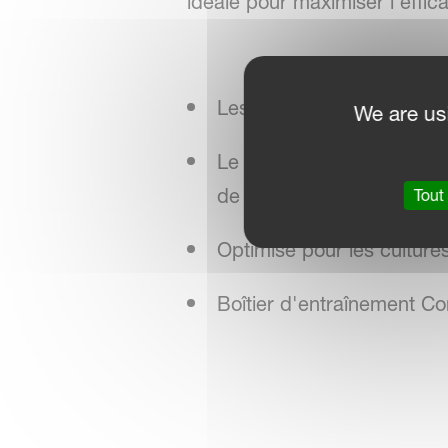
idéale pour maximiser l'effic
Les doubles rotors indépe
We are us
Le système Enhanced Crop
de récolte.
Tout
Optimisé pour les culture
Boîtier d'entraînement Co