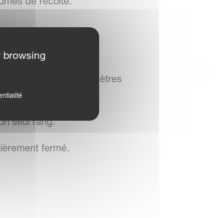
lumes de récolte.
 andains.
r browsing
lectant jusqu'à 12,5 mètres
ntialité
un seul rang.
ntièrement fermé.