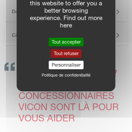
this website to offer you a
SKIP BROCHURE
better browsing
Documentation
experience. Find out more
here
Caractéristiques Techniques
Tout accepter
Tout refuser
Personnaliser
CONTACTEZ-NOUS !
Politique de confidentialité
LES
CONCESSIONNAIRES
VICON SONT LÀ POUR
VOUS AIDER