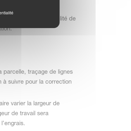
ntialité
graphies avec possibilité de
tion.
a parcelle, traçage de lignes
n à suivre pour la correction
re varier la largeur de
eur de travail sera
l’engrais.