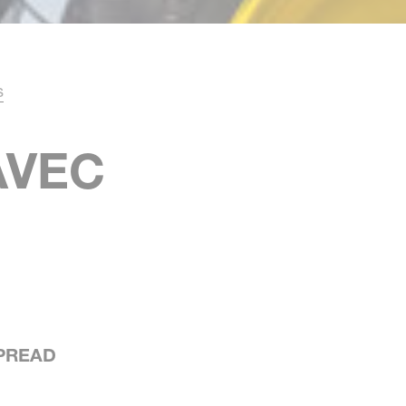
s
AVEC
SPREAD