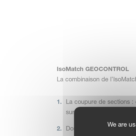
IsoMatch GEOCONTROL
La combinaison de l’IsoM
La coupure de sections :
surfaces déjà traitées afi
We are us
Dosage variable : ajuste