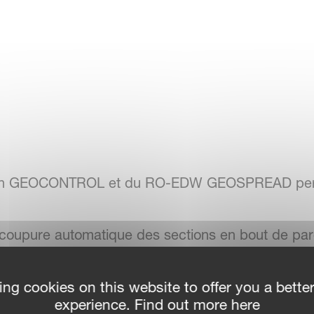
atch GEOCONTROL et du RO-EDW GEOSPREAD per
 coupure automatique des sections en bout de parc
n de réduire le recouvrement inutile.
ing cookies on this website to offer you a bette
ment automatique des doses d’application en fonct
experience. Find out more here