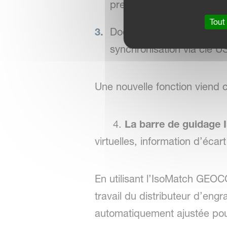
prescription et à l’aide d
Tout
Documentation : sauvegar
synchronisation via clé U
Une nouvelle fonction viend
4.
La barre de guidage 
virtuelles, information d’écar
En utilisant l’IsoMatch GEOC
travail du distributeur d’eng
automatiquement ajustée pour