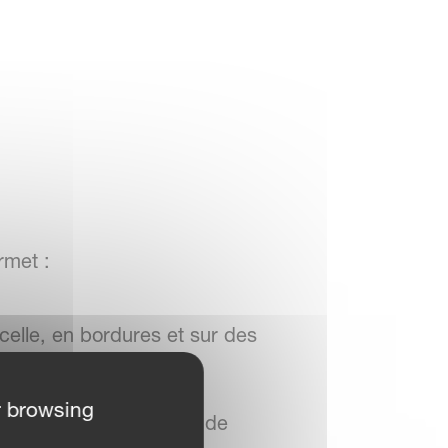
met :
elle, en bordures et sur des
r browsing
ion d’une cartographie de