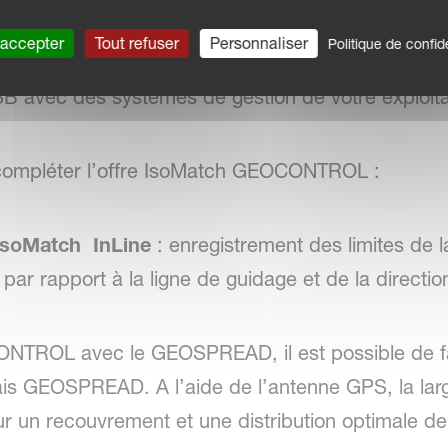
’une localisation par GPS dans la parcelle.
 accepter
Tout refuser
Personnaliser
Politique de confide
de de toutes les données d’une tâche et des carto
SB avec des systèmes de gestion de votre exploita
 compléter l’offre IsoMatch GEOCONTROL :
IsoMatch InLine
: enregistrement des limites de l
t par rapport à la ligne de guidage et de la directio
ONTROL avec le GEOSPREAD, il est possible de fai
rais GEOSPREAD. A l’aide de l’antenne GPS, la larg
 un recouvrement et une distribution optimale de 