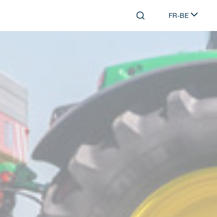
FR-BE
Search
Select languag