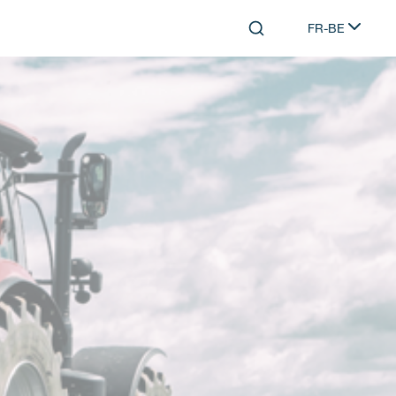
FR-BE
Search
Select languag