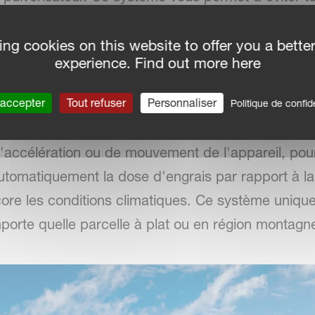
availlez à vitesse élevée.
ing cookies on this website to offer you a bette
experience. Find out more here
 GEOSPREAD
 accepter
Tout refuser
Personnaliser
de Vicon avec sa pesée unique sur le marché gr
Politique de confide
r l'ensemble des modèles de la gamme. Il permet d
'accélération ou de mouvement de l'appareil, pou
 automatiquement la dose d'engrais par rapport à l
re les conditions climatiques. Ce système unique
porte quelle parcelle à plat ou en région montagn