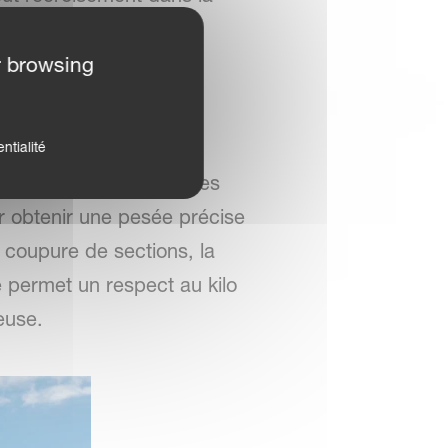
r browsing
âce à son capteur de
ntialité
'éliminer l'ensemble des
r obtenir une pesée précise
a coupure de sections, la
 permet un respect au kilo
euse.