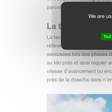
parcelle même lorsque vous tr
We are us
La technologie
Tout
La technologie GEOSPREAD® 
référence, est disponible su
secousses lors des phases d
au kilo près et ainsi réguler
vitesse d'avancement ou enco
près de la dose/ha dans n'im