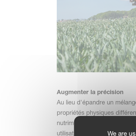
Augmenter la précision
Au lieu d'épandre un mélange,
propriétés physiques différe
nutriments et un schéma d'ép
We are us
utilisation plus efficace de l'