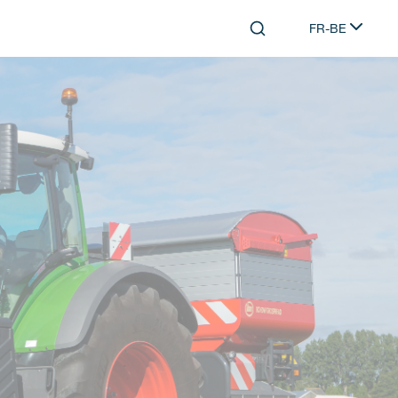
FR-BE
Search
Select languag