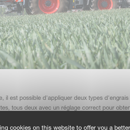
 il est possible d'appliquer deux types d'engrais 
ntes, tous deux avec un réglage correct pour obten
andage parfaits. Il en résulte une augmentation 
ing cookies on this website to offer you a bette
engrais appliqué.