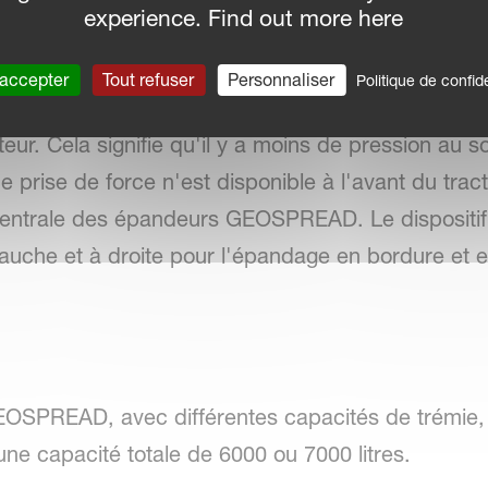
experience. Find out more here
ibré
 accepter
Tout refuser
Personnaliser
Politique de confide
'arrière et d'un autre à l'avant permet d'augmente
eur. Cela signifie qu'il y a moins de pression au sol
rise de force n'est disponible à l'avant du tracteur
 centrale des épandeurs GEOSPREAD. Le dispositi
gauche et à droite pour l'épandage en bordure et
EOSPREAD, avec différentes capacités de trémie,
à une capacité totale de 6000 ou 7000 litres.