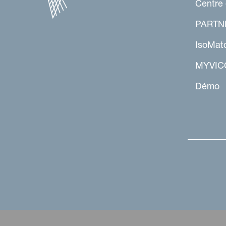
Centre
PARTN
IsoMat
MYVIC
Démo